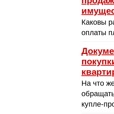
продаж
имуще
Каковы р
оплаты п
Докуме
покупк
кварти
На что ж
обращать
купле-пр