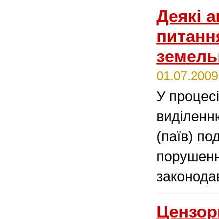
Деякі а
питанн
земельн
01.07.2009
У процесі
виділенн
(паїв) по
порушенн
законода
Цензор