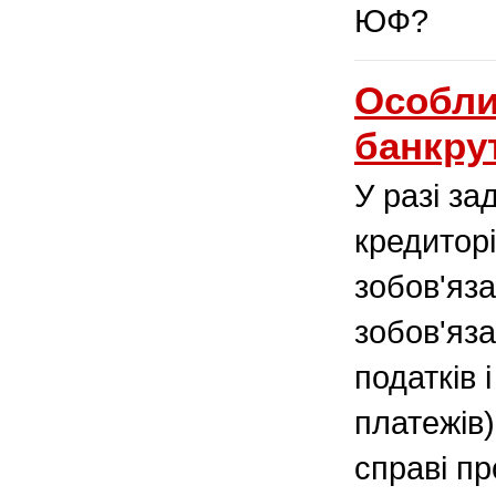
ЮФ?
Особли
банкру
У разі з
кредитор
зобов'яза
зобов'яз
податків 
платежів
справі пр