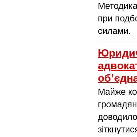
Методика
при подб
силами.
Юридич
адвока
об’єдн
Майже ко
громадян
доводило
зіткнути