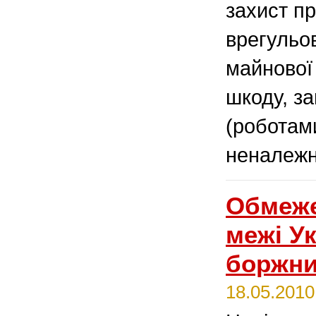
захист пр
врегульо
майнової 
шкоду, з
(роботам
неналежно
Обмеже
межі У
боржни
18.05.2010