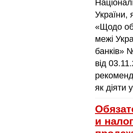
Націонал
України, 
«Щодо об
межі Укр
банків» 
від 03.11
рекоменд
як діяти у
Обязат
и налог