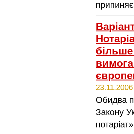
припиняє
Варіан
Нотарі
більше
вимог
європе
23.11.2006
Обидва п
Закону У
нотаріат»