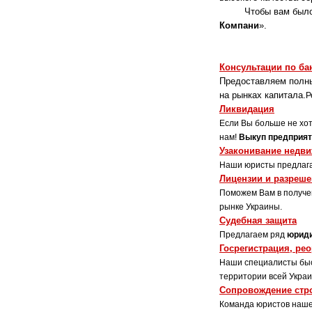
Чтобы вам было лег
Компани
».
Наша компан
Консультации по ба
Предоставляем полн
на рынках капитала.
Р
Ликвидация
Если Вы больше не хот
нам!
Выкуп предприят
Узаконивание недв
Наши юристы предлага
Лицензии и разреш
Поможем Вам в получе
рынке Украины.
Судебная защита
Предлагаем ряд
юриди
Госрегистрация, ре
Наши специалисты быс
территории всей Укра
Сопровождение стр
Команда юристов наше