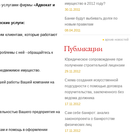
имущество в 2012 году?
 услугами фирмы «
Адвокат и
30.11.2011
Банки будут выбивать долги по
ские услуги:
новым правилам
08.04.2011
м клиентам, которые работают
архив новостей
роблемы с ней - обращайтесь к
Юридическое сопровождение при
получении строительной лицензии
 недвижимое имущество.
29.11.2012
Схема создания искусственной
йшей работы Вашей компании на
подсудности с помощью договора
поручительства, заключенного без
ведома должника
17.11.2012
тельностью Вашего предприятия на
Сам себе банкрот: анализ
законопроекта о банкротстве
физических лиц
сам и помощь в оформлении
17.11.2012