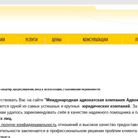
а квартир, кредит,лицензии, ввод в эксплуатацию, узаконивание недвижимости
вовать Вас на сайте
"Международная адвокатская компания Адво
ется одной из самых успешных и крупных
юридических компаний
. За
нам удалось зарекомендовать себя в качестве надежного помощника и п
х лиц.
т полную конфиденциальность
отношений и высокое качество предоста
ятельности заключается в профессиональном решении проблем клиента
рвиса.