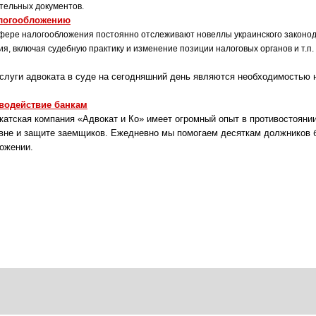
тельных документов.
алогообложению
фере налогообложения постоянно отслеживают новеллы украинского законода
ия, включая судебную практику и изменение позиции налоговых органов и т.п.
луги адвоката в суде на сегодняшний день являются необходимостью не
водействие банкам
атская компания «Адвокат и Ко» имеет огромный опыт в противостоянии
вне и защите заемщиков. Ежедневно мы помогаем десяткам должников б
ожении.