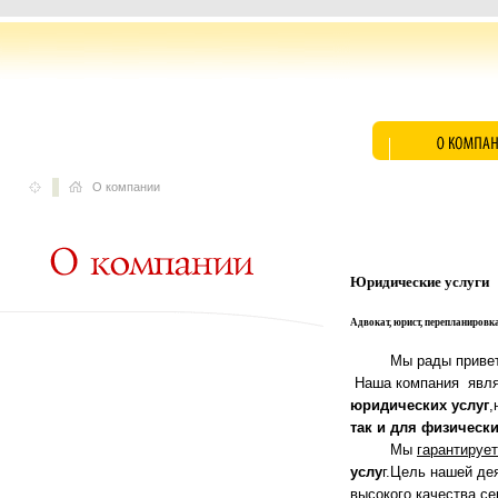
О компании
Юридические услуги
Адвокат, юрист, перепланировк
Мы рады приветст
Наша компания явля
юридических услуг
,
так и для физически
Мы
гарантируе
услу
г.Цель нашей де
высокого качества се