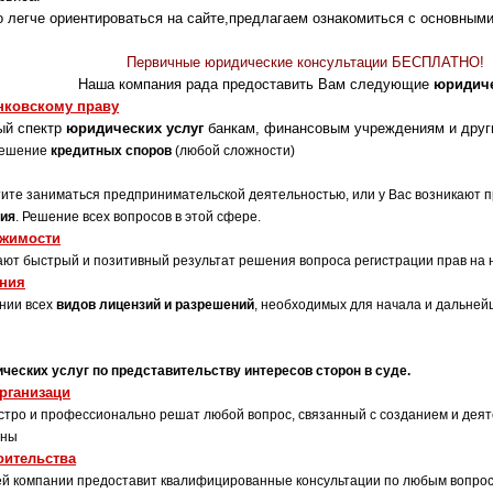
че ориентироваться на сайте,предлагаем ознакомиться с основными
Первичные юридические консультации БЕСПЛАТНО!
ия рада предоставить Вам следующие
юридиче
нковскому праву
ый спектр
юридических услуг
банкам, финансовым учреждениям и други
ешение
кредитных споров
(любой сложности)
ите заниматься предпринимательской деятельностью, или у Вас возникают п
ия
. Решение всех вопросов в этой сфере.
ижимости
ют быстрый и позитивный результат решения вопроса регистрации прав на
ения
нии всех
видов лицензий и разрешений
, необходимых для начала и дальне
ческих услуг по представительству интересов сторон в суде.
организаци
тро и профессионально решат любой вопрос, связанный с созданием и дея
ины
оительства
й компании предоставит квалифицированные консультации по любым вопро