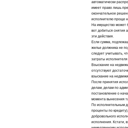
автоматически распр
имеет право лишь пре
окончательное решени
исполнителю проще н
На имущество может б
вот добиться снятия 
эти действия.
Если сумма, подлежащ
жилье должника не по
следует учитывать, чт
затраты исполнителя
Взыскание на недвижи
отсутствуют достаточ
взыскание на недвижи
После принятия испо
делам, делам по адми
постановление о нача
момента вынесения та
По исполнительным д
проценты по кредиту)
добровольного исполн
исполнения. Кстати, 
немедленному испол