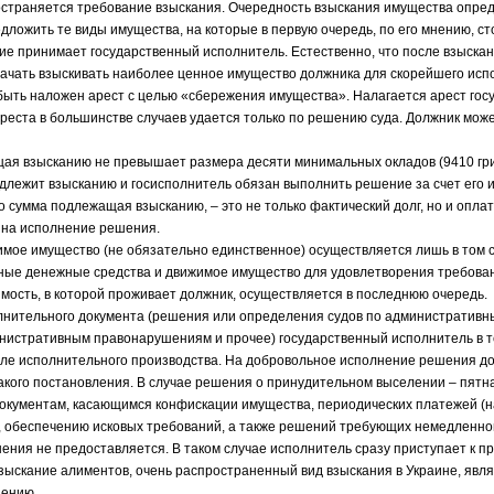
остраняется требование взыскания. Очередность взыскания имущества опре
дложить те виды имущества, на которые в первую очередь, по его мнению, ст
е принимает государственный исполнитель. Естественно, что после взыскан
ачать взыскивать наиболее ценное имущество должника для скорейшего исп
ыть наложен арест с целью «сбережения имущества». Налагается арест гос
ареста в большинстве случаев удается только по решению суда. Должник мож
ая взысканию не превышает размера десяти минимальных окладов (9410 грив
длежит взысканию и госисполнитель обязан выполнить решение за счет его 
о сумма подлежащая взысканию, – это не только фактический долг, но и опла
 на исполнение решения.
мое имущество (не обязательно единственное) осуществляется лишь в том с
ные денежные средства и движимое имущество для удовлетворения требован
мость, в которой проживает должник, осуществляется в последнюю очередь.
лнительного документа (решения или определения судов по административн
нистративным правонарушениям и прочее) государственный исполнитель в т
ле исполнительного производства. На добровольное исполнение решения до
кого постановления. В случае решения о принудительном выселении – пятн
окументам, касающимся конфискации имущества, периодических платежей (
, обеспечению исковых требований, а также решений требующих немедленног
ения не предоставляется. В таком случае исполнитель сразу приступает к п
взыскание алиментов, очень распространенный вид взыскания в Украине, яв
нению.