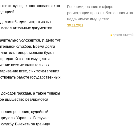
оответствующее постановление по
Реформирование в сфере
денцией.
регистрации права собственности на
недвижимое имущество
о делам об административных
30.11.2011
о исполнительных документов
архив статей
ачительно усложнится. И дело тут
ительной службой. Бремя долга
олнитель теперь меньше будет
 продажей своего имущества.
чение всех исполнительных
ривание всех, с их точки зрения
ствовать работе государственных
доходов граждан, а также товары
мое имущество реализуются
полнения решения, судебный
 пределы Украины. В случае
службу. Выехать за границу