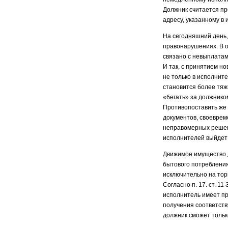
Должник считается п
адресу, указанному в
На сегодняшний день
правонарушениях. В 
связано с невыплатам
И так, с принятием н
не только в исполнит
становится более тяж
«бегать» за должнико
Противопоставить же 
документов, своеврем
неправомерных решени
исполнителей выйдет
Движимое имущество д
бытового потреблени
исключительно на торг
Согласно п. 17. ст. 
исполнитель имеет пр
получения соответств
должник сможет тольк