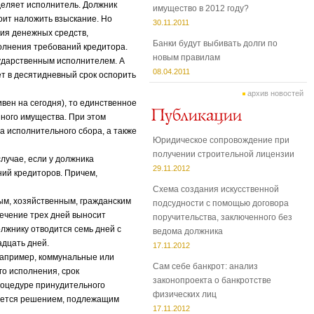
деляет исполнитель. Должник
имущество в 2012 году?
оит наложить взыскание. Но
30.11.2011
ия денежных средств,
Банки будут выбивать долги по
олнения требований кредитора.
новым правилам
ударственным исполнителем. А
08.04.2011
ет в десятидневный срок оспорить
архив новостей
ен на сегодня), то единственное
иного имущества. При этом
та исполнительного сбора, а также
Юридическое сопровождение при
получении строительной лицензии
лучае, если у должника
29.11.2012
ий кредиторов. Причем,
Схема создания искусственной
ым, хозяйственным, гражданским
подсудности с помощью договора
ечение трех дней выносит
поручительства, заключенного без
лжнику отводится семь дней с
ведома должника
адцать дней.
17.11.2012
например, коммунальные или
Сам себе банкрот: анализ
о исполнения, срок
законопроекта о банкротстве
роцедуре принудительного
физических лиц
ляется решением, подлежащим
17.11.2012