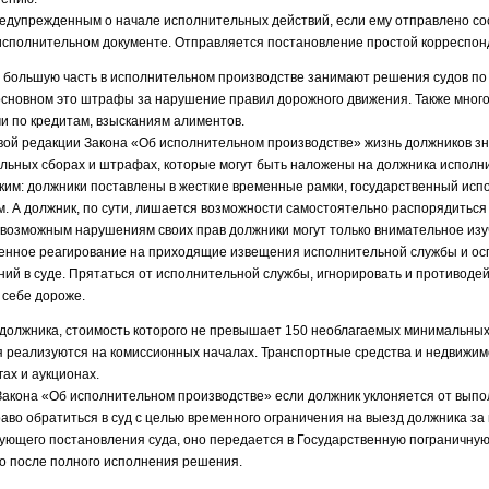
редупрежденным о начале исполнительных действий, если ему отправлено с
 исполнительном документе. Отправляется постановление простой корреспон
, большую часть в исполнительном производстве занимают решения судов п
основном это штрафы за нарушение правил дорожного движения. Также мног
и по кредитам, взысканиям алиментов.
овой редакции Закона «Об исполнительном производстве» жизнь должников зн
ельных сборах и штрафах, которые могут быть наложены на должника исполн
ким: должники поставлены в жесткие временные рамки, государственный исп
м. А должник, по сути, лишается возможности самостоятельно распорядиться
возможным нарушениям своих прав должники могут только внимательное изу
енное реагирование на приходящие извещения исполнительной службы и оспа
й в суде. Прятаться от исполнительной службы, игнорировать и противодей
 себе дороже.
олжника, стоимость которого не превышает 150 необлагаемых минимальных 
я реализуются на комиссионных началах. Транспортные средства и недвижи
ах и аукционах.
11 Закона «Об исполнительном производстве» если должник уклоняется от вы
аво обратиться в суд с целью временного ограничения на выезд должника за
ующего постановления суда, оно передается в Государственную пограничную 
о после полного исполнения решения.