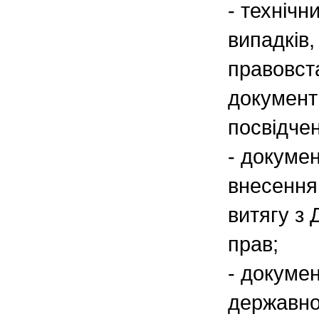
- технічн
випадків,
правовс
документ
посвідчен
- докумен
внесення
витягу з
прав;
- докуме
державно