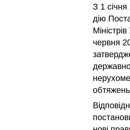
З 1 січня
дію Пост
Міністрів
червня 2
затвердж
державної
нерухоме
обтяжень
Відповідн
постанов
нові прав