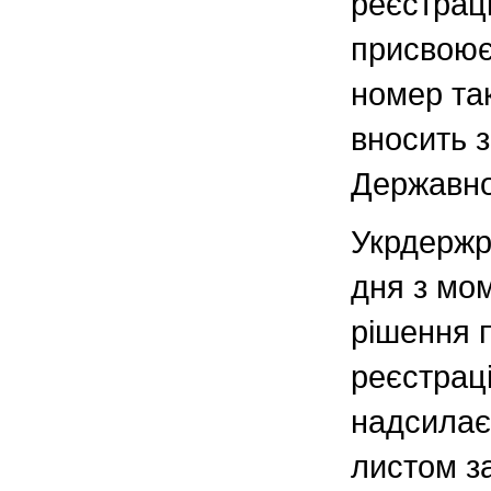
реєстраці
присвоює
номер так
вносить 
Державно
Укрдержр
дня з мо
рішення 
реєстрац
надсилає
листом за