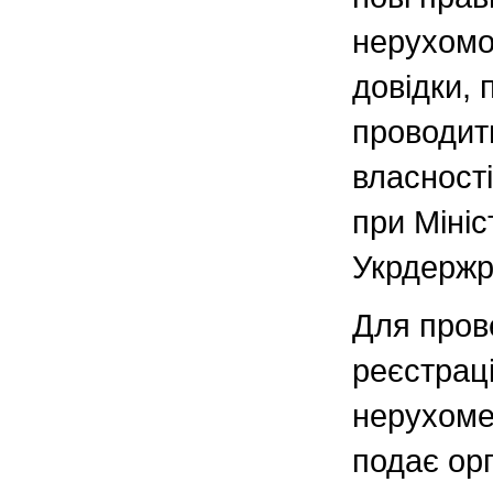
нерухомос
довідки, 
проводит
власності
при Мініс
Укрдержр
Для пров
реєстраці
нерухоме
подає ор