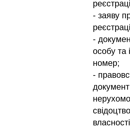
реєстраці
- заяву 
реєстрац
- докумен
особу та 
номер;
- правов
документ 
нерухомос
свідоцтв
власності