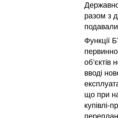
Державно
разом з 
подавали
Функції 
первинно
об’єктів 
вводі нов
експлуата
що при н
купівлі-п
переплану