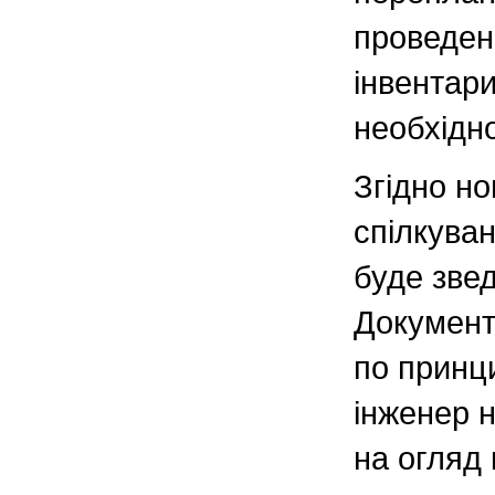
проведен
інвентари
необхідно
Згідно но
спілкува
буде звед
Документ
по принци
інженер 
на огляд