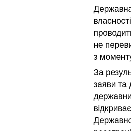
Державна
власност
проводит
не перев
з момент
За резул
заяви та 
державни
відкриває
Державно