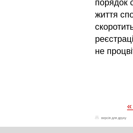
порядок 
життя спо
скоротит
реєстраці
не процві
«
версія для друку