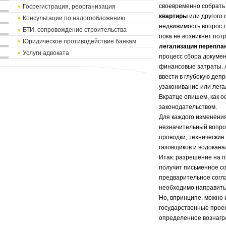
своевременно собрать
Госрегистрация, реорганизация
квартиры
или другого
Консультации по налогообложению
недвижимость вопрос л
БТИ, сопровождение строительства
пока не возникнет пот
Юридическое противодействие банкам
легализация перепла
Услуги адвоката
процесс сбора докумен
финансовые затраты. А
ввести в глубокую деп
узаконивание или лега
Вкратце опишем, как о
законодательством.
Для каждого изменени
незначительный вопрос
проводки, технические
газовщиков и водокана
Итак: разрешение на 
получит письменное со
предварительное согла
необходимо направить
Но, впринципе, можно 
государственные прое
определенное вознагр