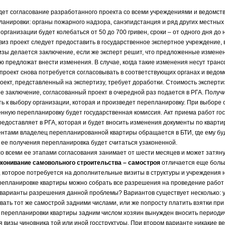
ет согласование разработанного проекта со всеми учреждениями и ведомств
анировки: органы пожарного надзора, санэпидстанция и ряд других местных 
организации будет колебаться от 50 до 700 гривен, сроки – от одного дня до 
виз проект следует предоставить в государственное экспертное учреждение, в
изы делается заключение, если же эксперт решит, что предложенные измене
ю предложат внести изменения. В случае, когда такие изменения несут тра
 проект снова потребуется согласовывать в соответствующих органах и ведомс
оект, представленный на экспертизу, требует доработки. Стоимость экспертиз
 заключение, согласованный проект в очередной раз подается в РГА. Полу
ь к выбору организации, которая и произведет перепланировку. При выборе 
нную перепланировку будет государственная комиссия. Акт приема работ го
едоставляет в РГА, которая и будет вносить изменения документы по кварти
нтами владелец перепланированной квартиры обращается в БТИ, где ему буд
 ее получения перепланировка будет считаться узаконенной.
о всеми ее этапами согласования занимает от шести месяцев и может затяну
конивание самовольного строительства – самостроя
отличается еще боль
, которое потребуется на дополнительные визиты в структуры и учреждения
репланировке квартиры можно собрать все разрешения на проведение работ 
 варианты разрешения данной проблемы? Вариантов существует несколько: 
вать тот же самострой задними числами, или же попросту платить взятки пр
 перепланировки квартиры задним числом хозяин вынужден вносить периоди
я визы чиновника той или иной госструктуры. При втором варианте никакие в