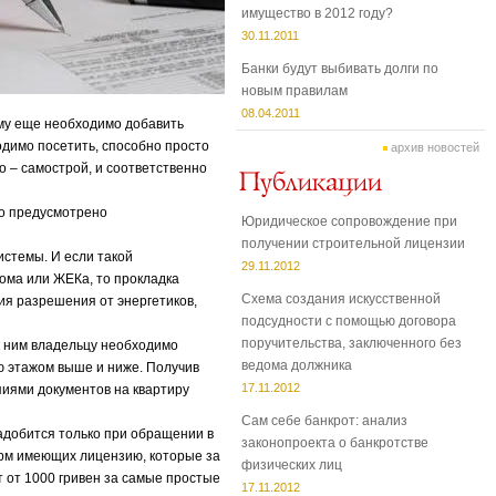
имущество в 2012 году?
30.11.2011
Банки будут выбивать долги по
новым правилам
08.04.2011
ому еще необходимо добавить
димо посетить, способно просто
архив новостей
о – самострой, и соответственно
то предусмотрено
Юридическое сопровождение при
получении строительной лицензии
стемы. И если такой
29.11.2012
ома или ЖЕКа, то прокладка
Схема создания искусственной
ия разрешения от энергетиков,
подсудности с помощью договора
поручительства, заключенного без
к ним владельцу необходимо
ведома должника
ю этажом выше и ниже. Получив
17.11.2012
пиями документов на квартиру
Сам себе банкрот: анализ
надобится только при обращении в
законопроекта о банкротстве
ирм имеющих лицензию, которые за
физических лиц
 от 1000 гривен за самые простые
17.11.2012