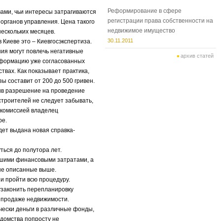
Реформирование в сфере
ами, чьи интересы затрагиваются
регистрации права собственности на
органов управления. Цена такого
недвижимое имущество
нескольких месяцев.
30.11.2011
 Киеве это – Киевгосэкспертиза.
ния могут повлечь негативные
архив статей
нсформацию уже согласованных
твах. Как показывает практика,
ы составит от 200 до 500 гривен.
чив разрешение на проведение
строителей не следует забывать,
скомиссией владелец
ре.
ет выдана новая справка-
ться до полутора лет.
шими финансовыми затратами, а
 не описанные выше.
и пройти всю процедуру.
узаконить перепланировку
и продаже недвижимости.
чески деньги в различные фонды,
едомства попросту не