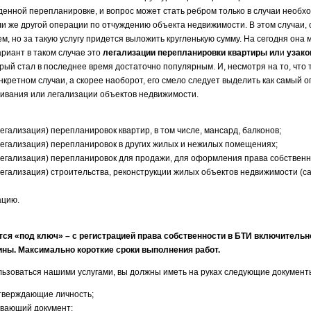
енной перепланировке, и вопрос может стать ребром только в случаи необх
ли же другой операции по отчуждению объекта недвижимости. В этом случаи
м, но за такую услугу придется выложить кругленькую сумму. На сегодня она м
риант в таком случае это
легализации
перепланировки квартиры ил
и
узако
орый стал в последнее время достаточно популярным. И, несмотря на то, что 
нкретном случаи, а скорее наоборот, его смело следует выделить как самый 
нивания или легализации объектов недвижимости.
егализация) перепланировок квартир, в том числе, мансард, балконов;
легализация) перепланировок в других жилых и нежилых помещениях;
легализация) перепланировок для продажи, для оформления права собственно
легализация) строительства, реконструкции жилых объектов недвижимости (с
ацию.
ся «под ключ» – с регистрацией права собственности в БТИ включительн
ны. Максимально короткие сроки выполнения работ.
ользоваться нашими услугами, вы должны иметь на руках следующие документ
тверждающие личность;
вающий документ;