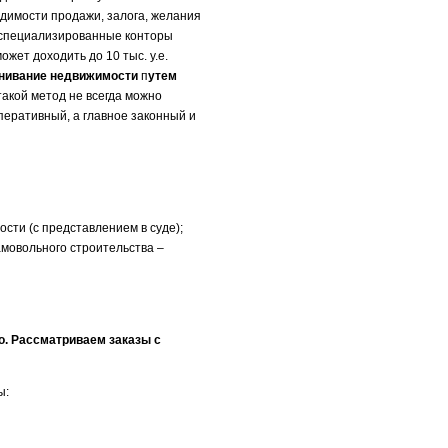
одимости продажи, залога, желания
, специализированные конторы
ожет доходить до 10 тыс. у.е.
нивание недвижимости
п
утем
такой метод не всегда можно
оперативный, а главное законный и
сти (с представлением в суде);
амовольного строительства –
о. Рассматриваем заказы с
ы: