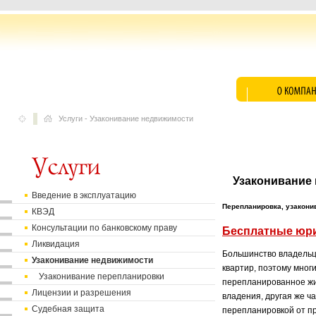
Услуги
-
Узаконивание недвижимости
Узаконивание
Введение в эксплуатацию
Перепланировка, узакони
КВЭД
Консультации по банковскому праву
Бесплатные юри
Ликвидация
Большинство владельце
Узаконивание недвижимости
квартир, поэтому мног
Узаконивание перепланировки
перепланированное жи
Лицензии и разрешения
владения, другая же ч
Судебная защита
перепланировкой от пр