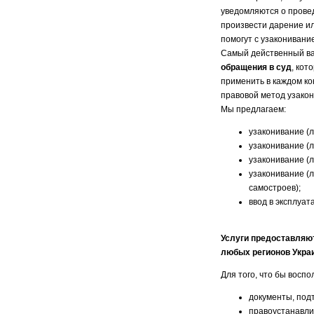
уведомляются о провед
произвести дарение и
помогут с узаконивание
Самый действенный ва
обращения в суд
, кот
применить в каждом ко
правовой метод узако
Мы предлагаем:
узаконивание (л
узаконивание (
узаконивание (
узаконивание (
самостроев);
ввод в эксплуат
Услуги предоставляют
любых регионов Украи
Для того, что бы восп
документы, под
правоустанавли