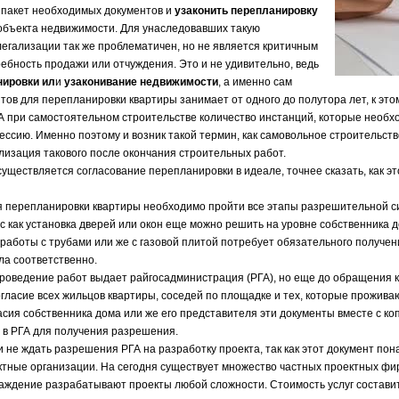
 пакет необходимых документов и
узаконить перепланировку
 объекта недвижимости. Для унаследовавших такую
егализации так же проблематичен, но не является критичным
ребность продажи или отчуждения. Это и не удивительно, ведь
нировки
ил
и
узаконивание недвижимости
, а именно сам
тов для перепланировки квартиры занимает от одного до полутора лет, к эт
 при самостоятельном строительстве количество инстанций, которые необхо
рессию. Именно поэтому и возник такой термин, как самовольное строительств
лизация такового после окончания строительных работ.
существляется согласование перепланировки в идеале, точнее сказать, как э
я перепланировки квартиры необходимо пройти все этапы разрешительной си
 как установка дверей или окон еще можно решить на уровне собственника д
 работы с трубами или же с газовой плитой потребует обязательного получен
ла соответственно.
проведение работ выдает райгосадминистрация (РГА), но еще до обращения 
гласие всех жильцов квартиры, соседей по площадке и тех, которые прожива
сия собственника дома или же его представителя эти документы вместе с ко
 в РГА для получения разрешения.
и не ждать разрешения РГА на разработку проекта, так как этот документ по
ктные организации. На сегодня существует множество частных проектных ф
аждение разрабатывают проекты любой сложности. Стоимость услуг составит