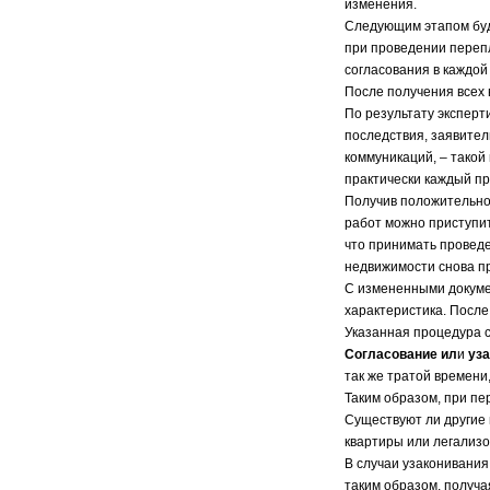
изменения.
Следующим этапом буд
при проведении перепл
согласования в каждой 
После получения всех 
По результату эксперт
последствия, заявител
коммуникаций, – такой
практически каждый пр
Получив положительное
работ можно приступит
что принимать проведе
недвижимости снова пр
С измененными докуме
характеристика. После
Указанная процедура с
Согласование ил
и
уза
так же тратой времени
Таким образом, при пе
Существуют ли другие
квартиры или легализо
В случаи узаконивания
таким образом, получа