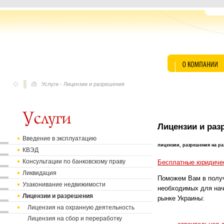
Услуги
-
Лицензии и разрешения
Лицензии и раз
Введение в эксплуатацию
лицензии, разрешения на ра
КВЭД
Консультации по банковскому праву
Бесплатные юридичес
Ликвидация
Поможем Вам в получ
Узаконивание недвижимости
необходимых для нач
Лицензии и разрешения
рынке Украины:
Лицензия на охранную деятельность
Лицензия на сбор и переработку