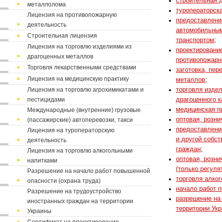
строительная 
металлолома
туроператорска
Лицензия на противопожарную
предоставление
деятельность
автомобильным
Строительная лицензия
транспортом
;
Лицензия на торговлю изделиями из
проектировани
драгоценных металлов
противопожарн
Торговля лекарственными средствами
заготовка, пе
Лицензия на медицинскую практику
металлов
;
Лицензия на торговлю агрохимикатами и
торговля изде
пестицидами
драгоценного 
медицинская п
Международные (внутренние) грузовые
оптовая, розн
(пассажирские) автоперевозки, такси
предоставление
Лицензия на туроператорскую
и другой собст
деятельность
граждан
;
Лицензия на торговлю алкогольными
оптовая, розни
напитками
(только регуля
Разрешение на начало работ повышенной
торговля алко
опасности (охрана труда)
начало работ 
Разрешение на трудоустройство
разрешение на
иностранных граждан на территории
территории Ук
Украины