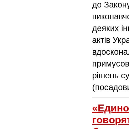
до Закон
виконавч
деяких і
актів Укр
вдоскона
примусов
рішень су
(посадови
«Едино
говорят