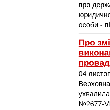
про держ
юридично
особи - 
Про змі
викона
провад
04 листо
Верховна
ухвалила
№2677-VI