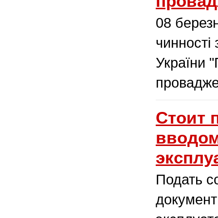
провад
08 берез
чинності 
України 
провадже
Стоит 
вводом
эксплу
Подать с
документ