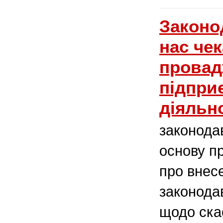
Законо
нас че
провад
підпри
діяльн
законода
основу п
про внес
законодав
щодо ска