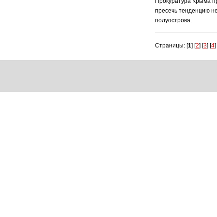
Прокуратура Крыма п
пресечь тенденцию не
полуострова.
Страницы: [
1
] [
2
] [
3
] [
4
]