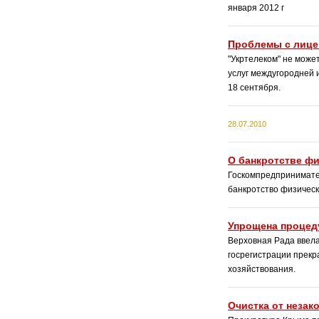
января 2012 г
Проблемы с лице
"Укртелеком" не мож
услуг междугородней 
18 сентября.
28.07.2010
О банкротстве фи
Госкомпредпринимате
банкротство физическ
Упрощена процед
Верховная Рада ввел
госрегистрации прек
хозяйствования.
Очистка от незак