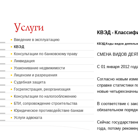
КВЭД - Классиф
Введение в эксплуатацию
КВЭД,Коды видов деятельн
КВЭД
Консультации по банковскому праву
СМЕНА ВИДОВ ДЕЯ
Ликвидация
С 01 января 2012 го
Узаконивание недвижимости
Лицензии и разрешения
Согласно новым изме
Судебная защита
справке статистики 
Госрегистрация, реорганизация
новые четырехзначны
Консультации по налогообложению
БТИ, сопровождение строительства
В соответствие с за
обязательном порядк
Юридическое противодействие банкам
Услуги адвоката
Сейчас государствен
года, потому рекомен