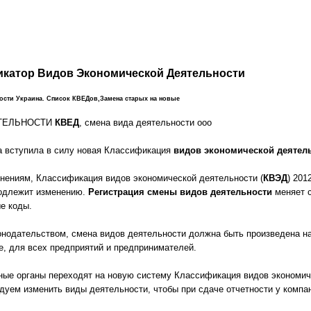
икатор Видов Экономической Деятельности
ости Украина. Список КВЕДов,Замена старых на новые
ТЕЛЬНОСТИ
КВЕД
, смена вида деятельности ооо
да вступила в силу новая Классификация
видов экономической деятел
нениям, Классификация видов экономической деятельности (
КВЭД
) 201
подлежит изменению.
Регистрация смены видов деятельности
меняет с
е коды.
конодательством, смена видов деятельности должна быть произведена на
е, для всех предприятий и предпринимателей.
ные органы переходят на новую систему Классификация видов экономич
дуем изменить виды деятельности, чтобы при сдаче отчетности у компа