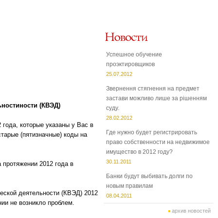
Успешное обучение
проэктировщиков
25.07.2012
Звернення стягнення на предмет
застави можливо лише за рішенням
ь
ностиности (КВЭД)
суду.
28.02.2012
2 года, которые указаны у Вас в
Где нужно будет регистрировать
тарые (пятизначные) коды на
право собственности на недвижимое
имущество в 2012 году?
30.11.2011
 протяжении 2012 года в
Банки будут выбивать долги по
новым правилам
еской деятельности (КВЭД) 2012
08.04.2011
нии не возникло проблем.
архив новостей