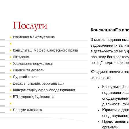
Консультації з о
Введення в експлуатацію
З метою надання якіс
задоволення їх запиті
Консультації у сфері банківського права
відстежують зміни ук
Ліквідація
практику його застос
позиції податкових орг
Узаконення нерухомості
Ліцензії та дозволи
Юридичні послуги наш
Судовий захист
включають:
Держрегістрація, реорганізація
Консультації з
Консультації у сфері оподаткування
податкового з
БТІ, супровід будівництва
оподаткування 
діяльності, фі
Послуги адвоката
Юридична допо
оподаткування
Представництво
органами;