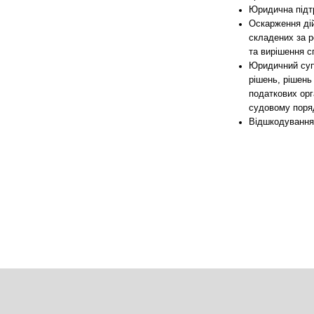
Юридична підт
Оскарження дій
складених за р
та вирішення сп
Юридичний супр
рішень, рішень
податкових орг
судовому поря
Відшкодування 