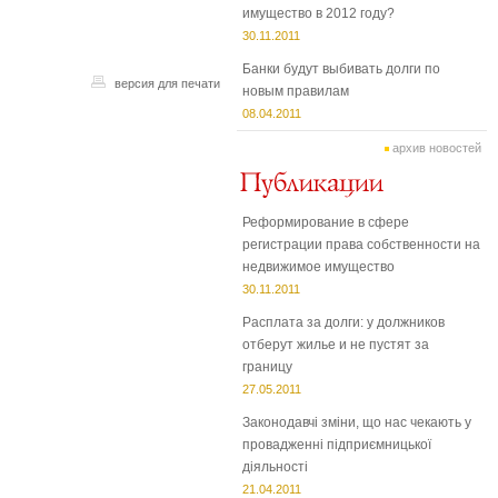
имущество в 2012 году?
30.11.2011
Банки будут выбивать долги по
версия для печати
новым правилам
08.04.2011
архив новостей
Реформирование в сфере
регистрации права собственности на
недвижимое имущество
30.11.2011
Расплата за долги: у должников
отберут жилье и не пустят за
границу
27.05.2011
Законодавчі зміни, що нас чекають у
провадженні підприємницької
діяльності
21.04.2011