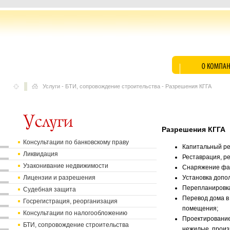
Услуги
-
БТИ, сопровождение строительства
-
Разрешения КГГА
Разрешения КГГА
Консультации по банковскому праву
Капитальный ре
Ликвидация
Реставрация, р
Узаконивание недвижимости
Снаряжение фа
Лицензии и разрешения
Установка допо
Перепланировка
Судебная защита
Перевод дома в
Госрегистрация, реорганизация
помещения;
Консультации по налогообложению
Проектирование
БТИ, сопровождение строительства
нежилые, произ