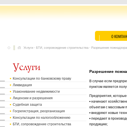
Услуги
-
БТИ, сопровождение строительства
-
Разрешение пожнадзор
Разрешение пожн
Консультации по банковскому праву
В случае если предпр
Ликвидация
пунктом является полу
Узаконивание недвижимости
Предприятия, которые
Лицензии и разрешения
• начинают хозяйствен
Судебная защита
объектам с массовым п
Госрегистрация, реорганизация
• внедряют новые техн
Консультации по налогообложению
• передают в произво
БТИ, сопровождение строительства
продукцию;