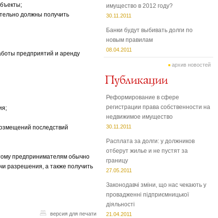
объекты;
имущество в 2012 году?
ательно должны получить
30.11.2011
Банки будут выбивать долги по
новым правилам
08.04.2011
аботы предприятий и аренду
архив новостей
Реформирование в сфере
регистрации права собственности на
ия;
недвижимое имущество
30.11.2011
 возмещений последствий
Расплата за долги: у должников
отберут жилье и не пустят за
этому предпринимателям обычно
границу
чи разрешения, а также получить
27.05.2011
Законодавчі зміни, що нас чекають у
провадженні підприємницької
діяльності
версия для печати
21.04.2011