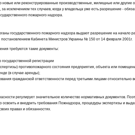
ию новые или реконструированные производственные, жилищные или другие 
 за исключением тех случаев, когда у владельца уже есть разрешение - обяз
сударственного пожарного надзора.
органы государственного пожарного надзора выдают разрешение на начало р
 постановлением Кабинета Министров Украины № 150 от 14 февраля 2001г.
ения требуются такие документы:
 о государственной регистрации
кспертизы) противопожарного состояния предприятия, объекта или помещен
енде (в случае аренды);
хования гражданской ответственности перед третьими лицами относительно
асности регулирует значительное количество нормативных документов. По
 освоить и внедрить требования Пожнадзора, процедуры экспертизы и выда
воих правах и обязанностях.