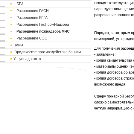
• вводят в эксплуатац
БТИ
• арендуют помещение,
Разрешения ГАСИ
разрешение органов го
Разрешения КГГА
Разрешение ГосПромНадзора
Разрешение пожнадзора МЧС
Порядок, за которым 
Разрешение СЭС
помещений, утвержден
Цены
Для получения разреш
Юридическое противодействие банкам
• заявление;
Услуги адвоката
• копия свидетельства
• материалы оценки (э
• копия договора об ар
• копия договора стра
возможного вреда
Сферу пожарной безоп
сложно самостоятельно
четкую информацию о с