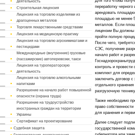
Для того чтобы получ
деятельность
переработку черного
Строительная лицензия
арендовать площадки
Лицензия на торговлю изделиями из
площадью не менее 50
драгоценных металлов
металлов. Если площа
Торговля лекарственными средствами
лицензии Вы должны 
Лицензия на медицинскую практику
пройти полную проце
Лицензия на торговлю агрохимикатами и
После чего, требует
пестицидами
СЭС, получение разр
Международные (внутренние) грузовые
начало работ и разр
(пассажирские) автоперевозки, такси
Госнадзорохранытруд
Лицензия на туроператорскую
контроль и провести 
деятельность
комплект для опреде
Лицензия на торговлю алкогольными
заключить договор с 
напитками
отдельного хранения 
Разрешение на начало работ повышенной
разгрузочную технику
опасности (охрана труда)
Также необходимо п
Разрешение на трудоустройство
право собственности
иностранных граждан на территории
для хранения и перв
Украины
Сертификат на проектирование
Далее следует подпи
Судебная защита
государственной коми
губернатора или заме