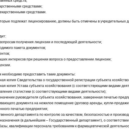
твенных средств;
карственными средствами;
лекарственными средствами.
оторые подлежат лицензированию, должны быть отмечены в учредительных д
дит:
 вопросам получения лицензии и последующей деятельности;
одимого пакета документов;
ентов;
Ваших интересов при решении вопроса о предоставлении лицензии;
ензии.
м необходимо предоставить такие документы:
ная копия Свидетельства о государственной регистрации субъекта хозяйство
ная копия Устава субъекта хозяйствования (с соответствующими видами деят
равления статистики (с соответствующими видами деятельности);
азначении руководителя субъекта хозяйствования, заверенная печатью предп
ивающего документа на нежилое помещение (договор аренды, купли-продажи,
енного печатью предприятия;
твенного департамента по контролю за качеством, безопасностью и производ
назначения (в дальнейшем – Государственный департамент), о соответствии
базы, квалификации персонала требованиям к фармацевтической деятельнос