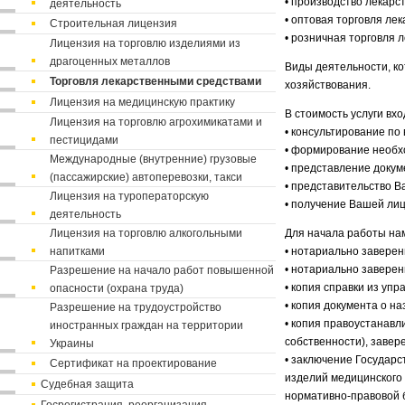
• производство лекарс
деятельность
• оптовая торговля ле
Строительная лицензия
• розничная торговля 
Лицензия на торговлю изделиями из
драгоценных металлов
Виды деятельности, к
Торговля лекарственными средствами
хозяйствования.
Лицензия на медицинскую практику
В стоимость услуги вхо
Лицензия на торговлю агрохимикатами и
• консультирование по
пестицидами
• формирование необх
Международные (внутренние) грузовые
• представление докум
(пассажирские) автоперевозки, такси
• представительство 
Лицензия на туроператорскую
• получение Вашей лиц
деятельность
Лицензия на торговлю алкогольными
Для начала работы на
напитками
• нотариально заверен
• нотариально заверен
Разрешение на начало работ повышенной
• копия справки из уп
опасности (охрана труда)
• копия документа о н
Разрешение на трудоустройство
• копия правоустанавл
иностранных граждан на территории
собственности), завер
Украины
• заключение Государс
Сертификат на проектирование
изделий медицинского 
Судебная защита
нормативно-правовой 