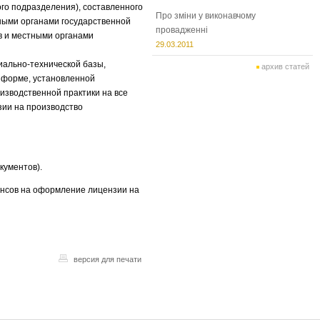
ого подразделения), составленного
Про зміни у виконавчому
ными органами государственной
провадженні
в и местными органами
29.03.2011
иально-технической базы,
архив статей
 форме, установленной
зводственной практики на все
зии на производство
кументов).
ансов на оформление лицензии на
версия для печати