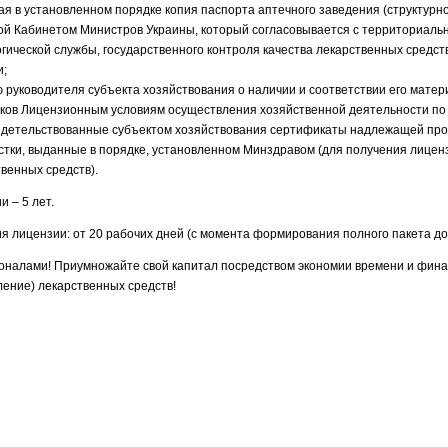
ая в установленном порядке копия паспорта аптечного заведения (структурн
ой Кабинетом Министров Украины, который согласовывается с территориаль
ической службы, государственного контроля качества лекарственных средст
и;
ю руководителя субъекта хозяйствования о наличии и соответствии его матер
ков Лицензионным условиям осуществления хозяйственной деятельности по
идетельствованные субъектом хозяйствования сертификаты надлежащей прои
стки, выданные в порядке, установленном Минздравом (для получения лицен
твенных средств).
 – 5 лет.
я лицензии: от 20 рабочих дней (с момента формирования полного пакета до
оналами! Приумножайте свой капитал посредством экономии времени и фин
ление) лекарственных средств!