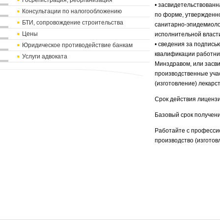
Госрегистрация, реорганизация
• засвидетельствованн
Консультации по налогообложению
по форме, утвержденн
БТИ, сопровождение строительства
санитарно-эпидемиолог
Цены
исполнительной власт
• сведения за подпись
Юридическое противодействие банкам
квалификации работни
Услуги адвоката
Минздравом, или засв
производственные уча
(изготовление) лекарс
Срок действия лицензии
Базовый срок получени
Работайте с професси
производство (изготов