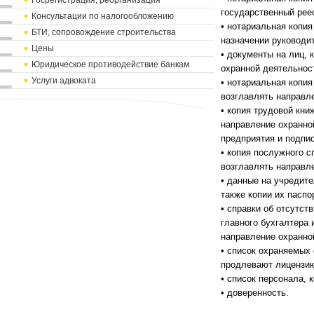
Госрегистрация, реорганизация
государственный реес
Консультации по налогообложению
• нотариальная копия
БТИ, сопровождение строительства
назначении руководи
Цены
• документы на лиц, 
Юридическое противодействие банкам
охранной деятельнос
Услуги адвоката
• нотариальная копия
возглавлять направл
• копия трудовой кни
направление охранно
предприятия и подпи
• копия послужного с
возглавлять направл
• данные на учредите
также копии их паспо
• справки об отсутст
главного бухгалтера 
направление охранно
• список охраняемых 
продлевают лицензию
• список персонала,
• доверенность.