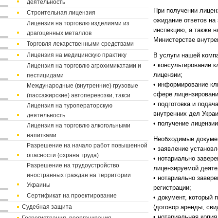
деятельность
При получении лицен
Строительная лицензия
ожидание ответов на
Лицензия на торговлю изделиями из
инспекцию, а также н
драгоценных металлов
Министерстве внутре
Торговля лекарственными средствами
Лицензия на медицинскую практику
В услуги нашей комп
• консультирование 
Лицензия на торговлю агрохимикатами и
лицензии;
пестицидами
• информирование кл
Международные (внутренние) грузовые
сфере лицензировани
(пассажирские) автоперевозки, такси
• подготовка и подач
Лицензия на туроператорскую
внутренних дел Укра
деятельность
• получение лицензии
Лицензия на торговлю алкогольными
напитками
Необходимые докумен
Разрешение на начало работ повышенной
• заявление установл
опасности (охрана труда)
• нотариально завере
Разрешение на трудоустройство
лицензируемой деяте
иностранных граждан на территории
• нотариально завере
Украины
регистрации;
Сертификат на проектирование
• документ, который
Судебная защита
(договор аренды, сви
• нотариальная копия