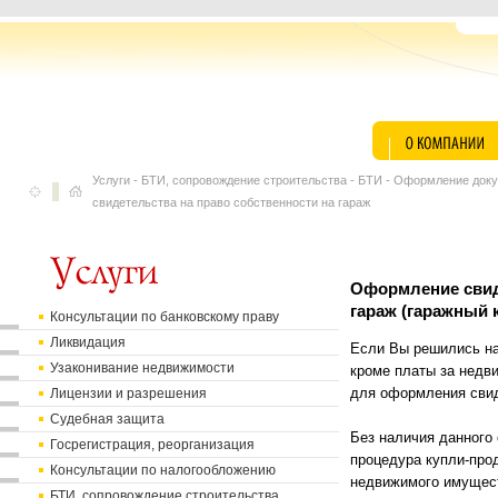
Услуги
-
БТИ, сопровождение строительства
-
БТИ
-
Оформление доку
свидетельства на право собственности на гараж
Оформление свиде
гараж (гаражный 
Консультации по банковскому праву
Ликвидация
Если Вы решились на
Узаконивание недвижимости
кроме платы за недв
Лицензии и разрешения
для оформления свид
Судебная защита
Без наличия данного
Госрегистрация, реорганизация
процедура купли-про
Консультации по налогообложению
недвижимого имущес
БТИ, сопровождение строительства